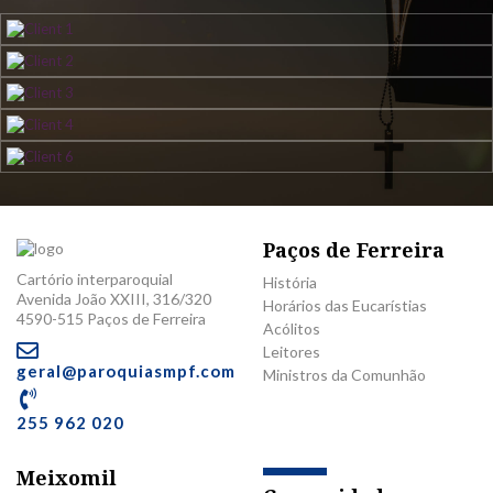
Paços de Ferreira
Cartório interparoquial
História
Avenida João XXIII, 316/320
Horários das Eucarístias
4590-515 Paços de Ferreira
Acólitos
Leitores
geral@paroquiasmpf.com
Ministros da Comunhão
255 962 020
Meixomil